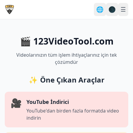
🌐
🌑
☰
🎬 123VideoTool.com
Videolarınızın tüm işlem ihtiyaçlarınız için tek
çözümdür
✨
Öne Çıkan Araçlar
🎥
YouTube İndirici
YouTube'dan birden fazla formatda video
indirin