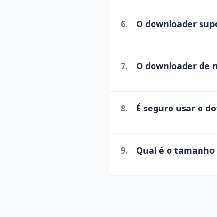
6.
O downloader supo
7.
O downloader de mi
8.
É seguro usar o do
9.
Qual é o tamanho 