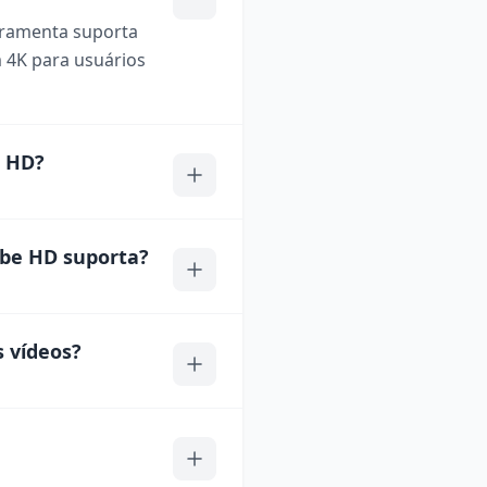
rramenta suporta
 4K para usuários
e HD?
ube HD suporta?
 vídeos?